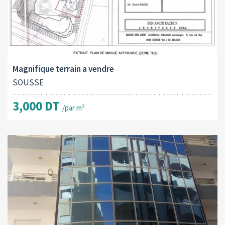
Type d'opération:
Surface totale:
2
A vendre
515 M
Magnifique terrain a vendre
SOUSSE
3,000 DT
/par m²