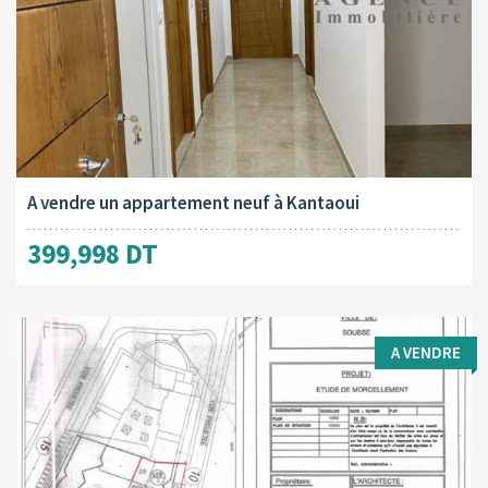
Surface totale:
2
120 M
A vendre un appartement neuf à Kantaoui
399,998 DT
A VENDRE