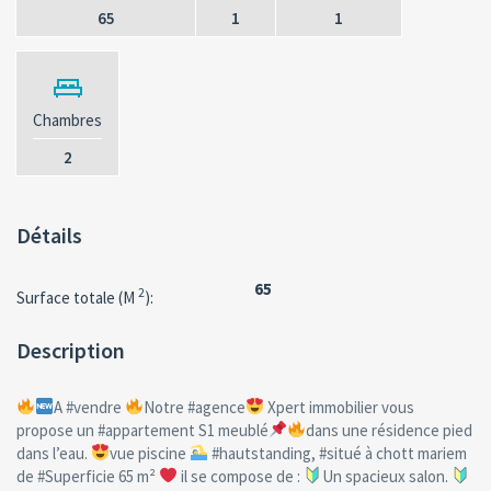
65
1
1
Chambres
2
Détails
65
2
Surface totale (M
):
Description
A #vendre
Notre #agence
Xpert immobilier vous
propose un #appartement S1 meublé
dans une résidence pied
dans l’eau.
vue piscine
#hautstanding, #situé à chott mariem
de #Superficie 65 m²
il se compose de :
Un spacieux salon.