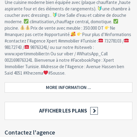
Une cuisine moderne bien équipée avec (plaque chauffante ,haute
aspirante four et des éléments de rangements).
une chambre à
coucher avec dressings .
Une Salle d’eau et cabine de douche
moderne.
climatisation,chauffage central, domotique.
piscine.
Prix de vente avec meuble : 350.000 DT
Ne
#manquez pas cette #opportunité.
Pour plus d’#informations
#contactez l’#agence Xpert #immobilier #Tunisie :
73278103 /
98172743 /
98763241/ ou sur notre #siteweb :
www.xpertimmobilier.tn Ou sur viber / #WhatsApp_Call
0021698763241. Bienvenue à notre #FacebookPage : Xpert
Immobilier Tunisie. #Adresse de l’#agence : Avenue Hassen ben
Saïd 4051 #Khezema
#Sousse.
MORE INFORMATION ...
AFFICHER LES PLANS
Contactez l'agence