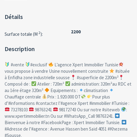
Détails
2200
2
Surface totale (M
):
Description
#vente
#exclusif
L’agence Xpert Immobilier Tunisie
vous propose à vendre Usine nouvellement construite
#située
à Enfidha zone industrielle sousse
#superficie de 2200m²
Composé de :
Atelier : 720m²
administration: 320m²au RDC et
au 1ére étage 320m²
Equipements :
climatisation
Chauffage centrale
Prix : 1.920.000 DT
Pour plus
d’#informations #contactez l’#agence Xpert #immobilier #Tunisie :
73278103
98763241
98172743 Ou sur notre #siteweb
:
www.xpertimmobilier.tn Ou sur #WhatsApp_Call 98763241.
Bienvenue à notre #FacebookPage : Xpert Immobilier Tunisie.
#Adresse de l’#agence : Avenue Hassen ben Saïd 4051 #Khezema
#Sousse.