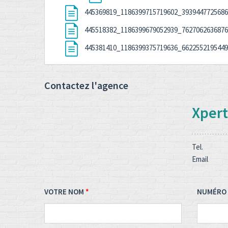
445369819_1186399715719602_393944772568
445518382_1186399679052939_762706263687
445381410_1186399375719636_662255219544
Contactez l'agence
Xpert
Tel.
Email
VOTRE NOM
NUMÉRO 