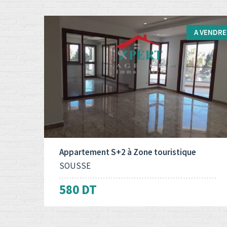
A VENDRE
Type d'opération:
Surface totale:
2
A vendre
162 M
Appartement S+2 à Zone touristique
SOUSSE
580 DT