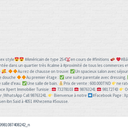
ex style
#Américain de type 2S4
en cours de #finitions
#Bâ
lantée dans un quartier très #calme à #proximité de tous les commerces e
e
.
Au rez de chausse on trouve:
Un spacieux salon avec séjour
de douche
Au premier étage :
une suite parentale avec dressing.
 salle d’eau.
Une salle de bain.
Prix de vente : 600.000TND
ne rat
ce Xpert Immobilier Tunisie :
73278103
98763241
98172743
O
er /WhatsApp Call 98763241.
Bienvenue à notre
#Facebook Page : X
en ibn Saïd à 4051 #Khezema #Sousse.
9981087408242_n