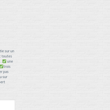
tie sur un
t toutes
 .
une
trois
er pas
u sur
pert