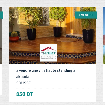
A VENDRE
Type d'opération:
Surface totale:
2
A vendre
400 M
a vendre une villa haute standing à
akouda
SOUSSE
850 DT