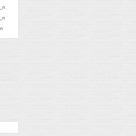
0_n
5_n
_n