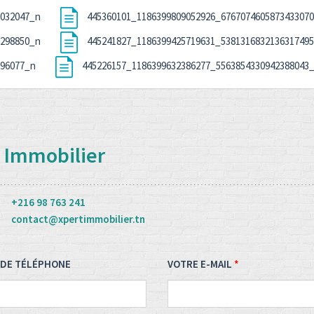
6032047_n
445360101_1186399809052926_676707460587343307
6298850_n
445241827_1186399425719631_538131683213631749
996077_n
445226157_1186399632386277_5563854330942388043
 Immobilier
+216 98 763 241
contact@xpertimmobilier.tn
DE TÉLÉPHONE
VOTRE E-MAIL