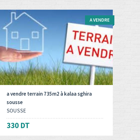
A VENDRE
Type d'opération:
Surface totale:
2
A vendre
735 M
a vendre terrain 735m2 à kalaa sghira
sousse
SOUSSE
330 DT