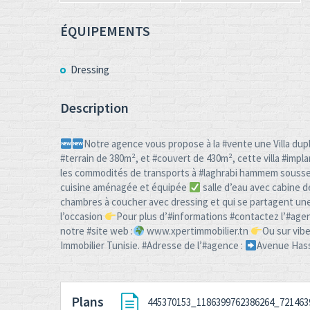
ÉQUIPEMENTS
Dressing
Description
Notre agence vous propose à la #vente une Villa dupl
#terrain de 380m², et #couvert de 430m², cette villa #imp
les commodités de transports à #laghrabi hammem souss
cuisine aménagée et équipée
salle d’eau avec cabine 
chambres à coucher avec dressing et qui se partagent une
l’occasion
Pour plus d’#informations #contactez l’#agen
notre #site web :
www.xpertimmobilier.tn
Ou sur vib
Immobilier Tunisie. #Adresse de l’#agence :
Avenue Hass
Plans
445370153_1186399762386264_721463