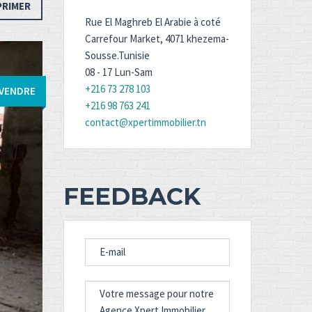
PRIMER
Rue El Maghreb El Arabie à coté
Carrefour Market, 4071 khezema-
Sousse.Tunisie
08 - 17 Lun-Sam
+216 73 278 103
 VENDRE
+216 98 763 241
contact@xpertimmobilier.tn
FEEDBACK
E-
MAIL
MESSAGE
FOR