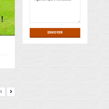
US
Suivant
5