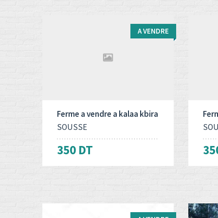
A VENDRE
Type d'opération:
Surface totale:
Type
2
A vendre
3500 M
A ve
Ferme a vendre a kalaa kbira
Ferm
SOUSSE
SOU
350 DT
35