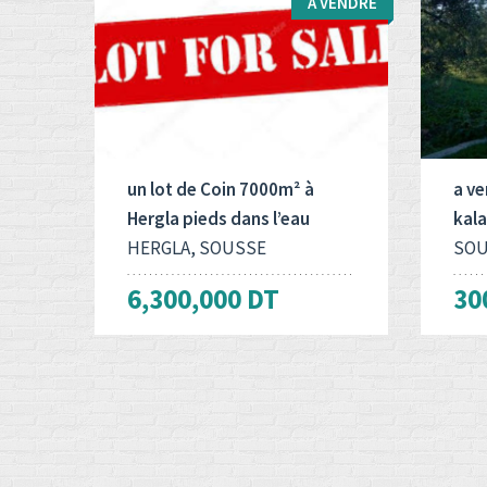
A VENDRE
Type d'opération:
Surface totale:
Type
2
A vendre
7000 M
A ve
un lot de Coin 7000m² à
a ve
Hergla pieds dans l’eau
kala
HERGLA, SOUSSE
SOU
6,300,000 DT
30