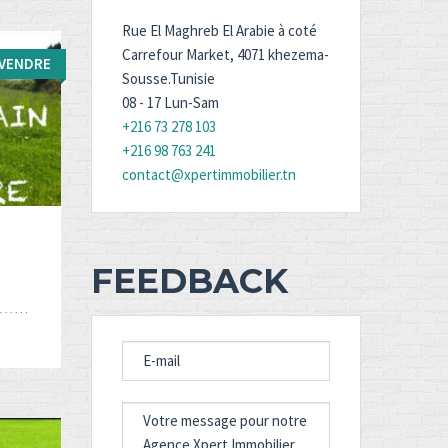
Rue El Maghreb El Arabie à coté
Carrefour Market, 4071 khezema-
 VENDRE
Sousse.Tunisie
08 - 17 Lun-Sam
+216 73 278 103
+216 98 763 241
tale:
contact@xpertimmobilier.tn
FEEDBACK
E-
MAIL
MESSAGE
FOR