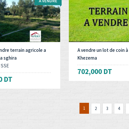
A VENDRE
 d'opération:
Surface totale:
Surface totale:
2
2
ndre
3080 M
540 M
ndre terrain agricole a
A vendre un lot de coin à
a sghira
Khezema
SSE
702,000 DT
0 DT
1
2
3
4