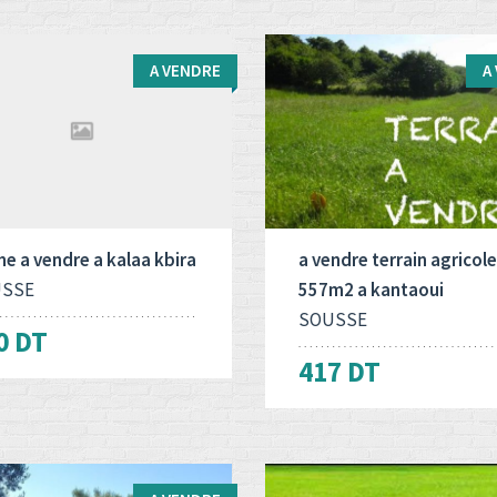
A VENDRE
A
 d'opération:
Surface totale:
Type d'opération:
Surface to
2
2
ndre
3500 M
A vendre
557 M
e a vendre a kalaa kbira
a vendre terrain agricole
SSE
557m2 a kantaoui
SOUSSE
0 DT
417 DT