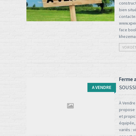
construct
Type d'opération:
Surface totale:
bien sit
2
contactez
A vendre
365 M
www.xper
face book
khezem
VOIR DÉ
Ferme a
SOUSS
A VENDRE
À Vendre 
propose u
et propic
Type d'opération:
Surface totale:
équipée, 
2
variés : 
A vendre
3500 M