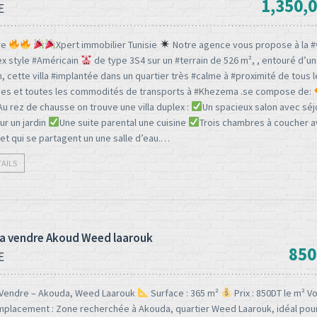
1,350,
E
re
Xpert immobilier Tunisie
Notre agence vous propose à la #
plex style #Américain
de type 3S4 sur un #terrain de 526 m², , entouré d’un
n, cette villa #implantée dans un quartier très #calme à #proximité de tous 
s et toutes les commodités de transports à #Khezema .se compose de:
Au rez de chausse on trouve une villa duplex :
Un spacieux salon avec séj
ur un jardin
Une suite parental une cuisine
Trois chambres à coucher 
et qui se partagent un une salle d’eau.…
TAILS
 a vendre Akoud Weed laarouk
850
E
à Vendre – Akouda, Weed Laarouk
Surface : 365 m²
Prix : 850DT le m² Vo
placement : Zone recherchée à Akouda, quartier Weed Laarouk, idéal pou