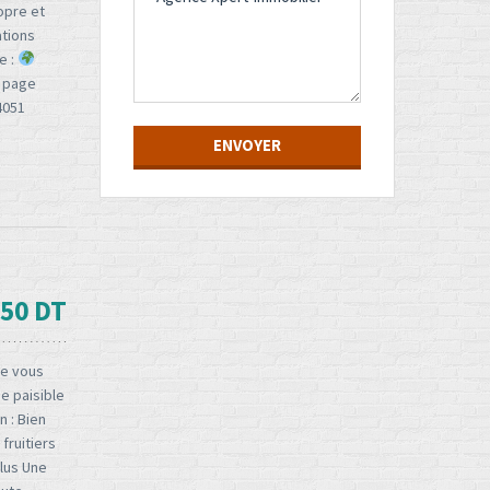
ropre et
US
ations
e :
e page
4051
50 DT
ie vous
e paisible
n : Bien
fruitiers
clus Une