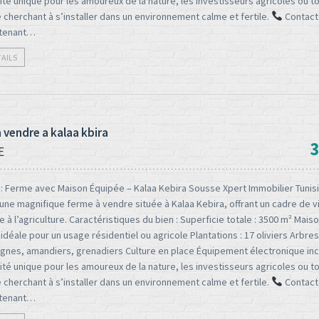
té unique pour les amoureux de la nature, les investisseurs agricoles ou t
cherchant à s’installer dans un environnement calme et fertile.
Contact
ntenant…
TAILS
 vendre a kalaa kbira
3
E
: Ferme avec Maison Équipée – Kalaa Kebira Sousse Xpert Immobilier Tunis
ne magnifique ferme à vendre située à Kalaa Kebira, offrant un cadre de vi
e à l’agriculture. Caractéristiques du bien : Superficie totale : 3500 m² Maiso
idéale pour un usage résidentiel ou agricole Plantations : 17 oliviers Arbres 
vignes, amandiers, grenadiers Culture en place Équipement électronique in
té unique pour les amoureux de la nature, les investisseurs agricoles ou t
cherchant à s’installer dans un environnement calme et fertile.
Contact
ntenant…