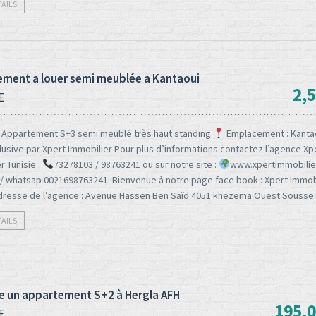
TAILS
ment a louer semi meublée a Kantaoui
2,
E
– Appartement S+3 semi meublé très haut standing
Emplacement : Kanta
lusive par Xpert Immobilier Pour plus d’informations contactez l’agence Xp
r Tunisie :
73278103 / 98763241 ou sur notre site :
www.xpertimmobilie
 / whatsap 0021698763241. Bienvenue à notre page face book : Xpert Immob
Adresse de l’agence : Avenue Hassen Ben Saïd 4051 khezema Ouest Sousse.
TAILS
e un appartement S+2 à Hergla AFH
195,
E