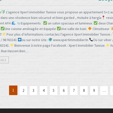
e
L’agence Xpert immobilier Tunisie vous propose un appartement S+2 
dans une résidence bien sécurisé et bien gardeé , #située à hergla
resi
ent AFH
.
Equipements :
un salon spaciaux et lumineux.
deux Cha
.
Une cuisine aménagée et équipée
Une salle de bain.
Climatiseur
DT
Pour plus d’informations contactez l’agence Xpert Immobilier Tunisie :
 / 98763241
ou sur notre site :
www.xpertimmobilier.tn
Ou sur viber
63241.
Bienvenue à notre page Facebook : Xpert Immobilier Tunisie.
A
 : Rue Hassen Ben…
TAILS
1
2
3
4
5
6
7
8
9
…