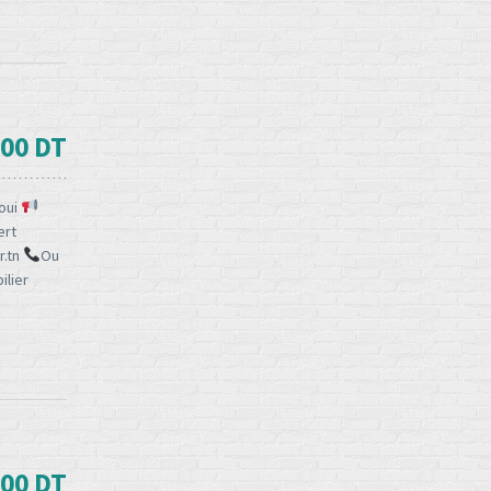
500 DT
oui
ert
r.tn
Ou
ilier
000 DT