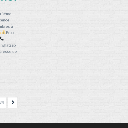
au 3éme
cence
mbres à
Prix :
 / whatsap
dresse de
Suivant
24