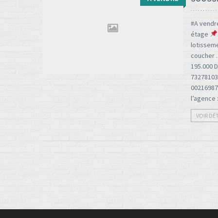
#A vendr
étage
lotissem
Type d'opération:
Surface totale:
coucher 
2
195.000 
A vendre
01 M
73278103
00216987
l’agence
VOIR DÉ