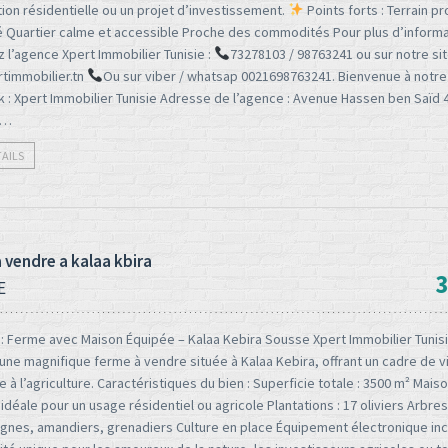
ion résidentielle ou un projet d’investissement.
Points forts : Terrain p
ué Quartier calme et accessible Proche des commodités Pour plus d’inform
 l’agence Xpert Immobilier Tunisie :
73278103 / 98763241 ou sur notre sit
timmobilier.tn
Ou sur viber / whatsap 0021698763241. Bienvenue à notr
 : Xpert Immobilier Tunisie Adresse de l’agence : Avenue Hassen ben Saïd 
a…
TAILS
 vendre a kalaa kbira
3
E
: Ferme avec Maison Équipée – Kalaa Kebira Sousse Xpert Immobilier Tunis
ne magnifique ferme à vendre située à Kalaa Kebira, offrant un cadre de vi
e à l’agriculture. Caractéristiques du bien : Superficie totale : 3500 m² Maiso
idéale pour un usage résidentiel ou agricole Plantations : 17 oliviers Arbres 
vignes, amandiers, grenadiers Culture en place Équipement électronique in