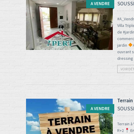
SOUSS
A VENDRE
#A_Vend
Villa Tri
de #jardi
Type d'opération:
Surface totale:
commerce
2
jardin
A vendre
526 M
ouvrant s
dressing 
VOIR DÉ
Terrain
SOUSS
A VENDRE
Terrain 
R+2
Em