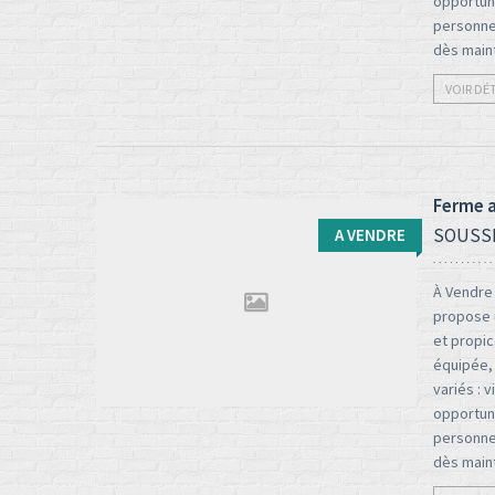
opportuni
personne 
dès mai
VOIR DÉ
Ferme a
SOUSS
A VENDRE
À Vendre 
propose u
et propic
Type d'opération:
Surface totale:
équipée, 
2
variés : 
A vendre
3500 M
opportuni
personne 
dès mai