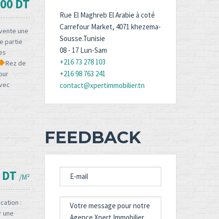
000 DT
Rue El Maghreb El Arabie à coté
Carrefour Market, 4071 khezema-
vente une
Sousse.Tunisie
e partie
08 - 17 Lun-Sam
les
+216 73 278 103
Rez de
+216 98 763 241
our
avec
contact@xpertimmobilier.tn
FEEDBACK
E-
 DT
/M²
MAIL
MESSAGE
cation :
r une
FOR