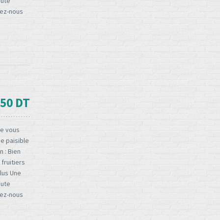
oute
ez-nous
50 DT
ie vous
e paisible
n : Bien
fruitiers
clus Une
oute
ez-nous