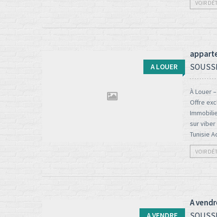
VOIR DÉ
apparte
SOUSS
A LOUER
À Louer 
Offre exc
Immobilie
Type d'opération:
Surface totale:
sur viber
2
Tunisie 
A louer
140 M
VOIR DÉ
A vendr
SOUSS
A VENDRE