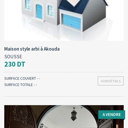
Type d'opération:
Surface totale:
2
A vendre
270 M
Maison style arbi à Akouda
SOUSSE
230 DT
SURFACE COUVERT - -
VOIR DÉTAILS
SURFACE TOTALE - -
A VENDRE