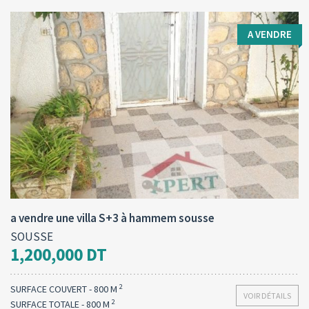
A VENDRE
Type d'opération:
Surface totale:
2
A vendre
800 M
a vendre une villa S+3 à hammem sousse
SOUSSE
1,200,000 DT
2
SURFACE COUVERT - 800 M
VOIR DÉTAILS
2
SURFACE TOTALE - 800 M