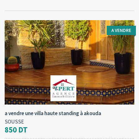
A VENDRE
Type d'opération:
Surface totale:
2
A vendre
400 M
a vendre une villa haute standing à akouda
SOUSSE
850 DT