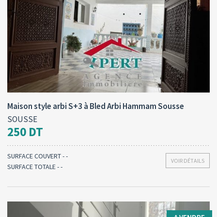
Type d'opération:
Surface totale:
2
A vendre
397 M
Maison style arbi S+3 à Bled Arbi Hammam Sousse
SOUSSE
250 DT
SURFACE COUVERT - -
VOIR DÉTAILS
SURFACE TOTALE - -