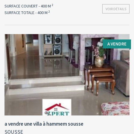
2
SURFACE COUVERT - 400 M
VOIR DÉTAILS
2
SURFACE TOTALE - 400 M
A VENDRE
Type d'opération:
Surface totale:
2
A vendre
400 M
a vendre une villa à hammem sousse
SOUSSE