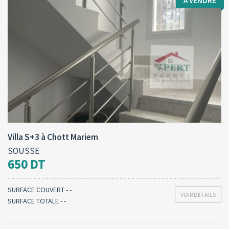
A VENDRE
Type d'opération:
Surface totale:
2
A vendre
478 M
Villa S+3 à Chott Mariem
SOUSSE
650 DT
SURFACE COUVERT - -
VOIR DÉTAILS
SURFACE TOTALE - -