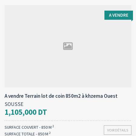
A VENDRE
Type d'opération:
Surface totale:
2
A vendre
850 M
A vendre Terrain lot de coin 850m2 à khzema Ouest
SOUSSE
1,105,000 DT
2
SURFACE COUVERT - 850 M
VOIR DÉTAILS
2
SURFACE TOTALE - 850 M