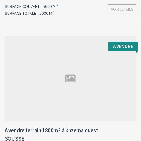
2
SURFACE COUVERT - 5000 M
VOIR DÉTAILS
2
SURFACE TOTALE - 5000 M
A VENDRE
Type d'opération:
Surface totale:
2
A vendre
1800 M
A vendre terrain 1800m2 à khzema ouest
SOUSSE