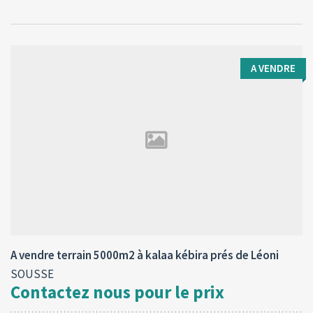
A VENDRE
Type d'opération:
Surface totale:
2
A vendre
5000 M
A vendre terrain 5000m2 à kalaa kébira prés de Léoni
SOUSSE
Contactez nous pour le prix