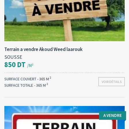
Type d'opération:
Surface totale:
2
A vendre
365 M
Terrain a vendre Akoud Weed laarouk
SOUSSE
850 DT
/M²
2
SURFACE COUVERT - 365 M
VOIR DÉTAILS
2
SURFACE TOTALE - 365 M
A VENDRE