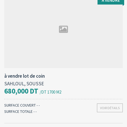
A VENDRE
Type d'opération:
Surface totale:
2
A vendre
400 M
à vendre lot de coin
SAHLOUL, SOUSSE
680,000 DT
/DT 1700 M2
SURFACE COUVERT - -
VOIR DÉTAILS
SURFACE TOTALE - -