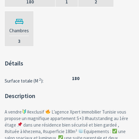
180
1
2
Chambres
3
Détails
180
2
Surface totale (M
):
Description
A vendre
#exclusif
L’agence Xpert immobilier Tunisie vous
propose un magnifique appartement S+3 #hautstanding au 1ére
étage
dans une résidence bien sécurisé et bien gardeé ,
#située à khezema, #superficie 180m²
Equipements :
une
salon spaciaux et lumineux.
une suite parentale et deux