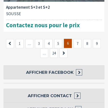
Appartement S+3 et S+2
SOUSSE
Contactez nous pour le prix
Previous
6
1
…
3
4
5
7
8
9
Suivant
…
24
AFFICHER
FACEBOOK
AFFICHER
CONTACT