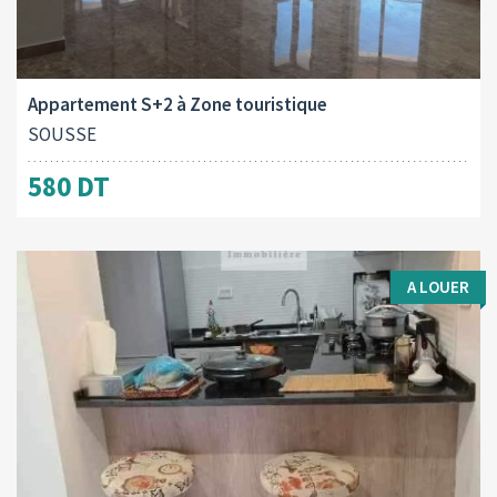
Type d'opération:
Surface totale:
2
A vendre
162 M
Appartement S+2 à Zone touristique
SOUSSE
580 DT
A LOUER