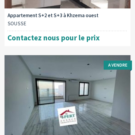
2
A vendre
-1 M
Appartement S+2 et S+3 à Khzema ouest
SOUSSE
Contactez nous pour le prix
A VENDRE
Type d'opération:
Surface totale:
2
A vendre
163 M